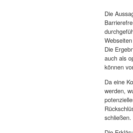
Die Aussag
Barrierefr
durchgeführ
Webseiten
Die Ergeb
auch als o
können vo
Da eine Ko
werden, wu
potenziell
Rückschlüs
schließen.
Die Erklär