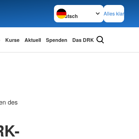
Sprache wechseln zu
Alles klar
e
Kurse
Aktuell
Spenden
Das DRK
ten des
RK-