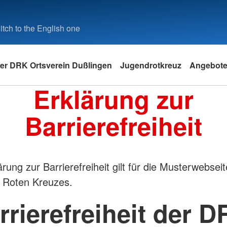
tch to the English one
er DRK Ortsverein Dußlingen
Jugendrotkreuz
Angebot
Erklärung zur
Barrierefreiheit
rung zur Barrierefreiheit gilt für die Musterwebsei
 Roten Kreuzes.
rrierefreiheit der D