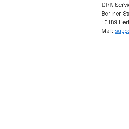
DRK-Serv
Berliner S
13189 Berl
Mail:
suppo