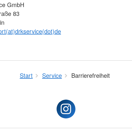
ice GmbH
traße 83
in
rt(at)drkservice(dot)de
Start
Service
Barrierefreiheit