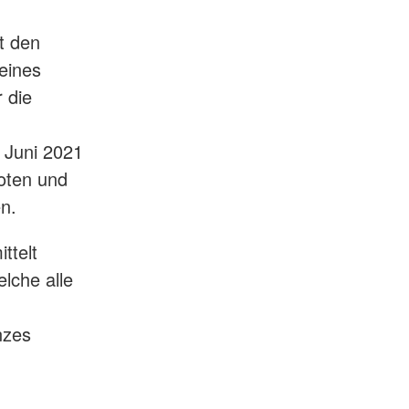
t den
eines
r die
 Juni 2021
oten und
n.
ttelt
lche alle
nzes