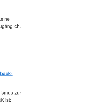
keine
ugänglich.
back-
nismus zur
K ist: