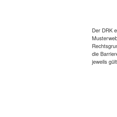
Der DRK e
Musterwebs
Rechtsgrun
die Barrie
jeweils gü