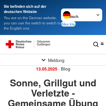
Sie befinden sich auf der
Sprache wechseln zu
deutschen Website
You are on the German website,
you can use the switch to switch to
Alles klar
the English one
Ortsverein
Dußlingen
Meldung
13.05.2025
· Blog
Sonne, Grillgut und
Verletzte -
Gemeinsame Übung