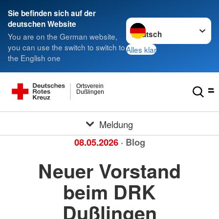
Sie befinden sich auf der
Sprache wechseln zu
deutschen Website
You are on the German website,
you can use the switch to switch to
Alles klar
the English one
Ortsverein
Dußlingen
Meldung
08.05.2026
· Blog
Neuer Vorstand
beim DRK
Dußlingen