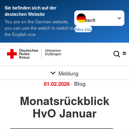
Sie befinden sich auf der
Sprache wechseln zu
deutschen Website
You are on the German website,
you can use the switch to switch to
Alles klar
the English one
Ortsverein
Dußlingen
Meldung
01.02.2026
· Blog
Monatsrückblick
HvO Januar