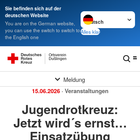
Sie befinden sich auf der
Sprache wechseln zu
deutschen Website
You are on the German website,
you can use the switch to switch to
Alles klar
the English one
Ortsverein
Dußlingen
Meldung
15.06.2026
· Veranstaltungen
Jugendrotkreuz:
Jetzt wird´s ernst…
Einsatzübung