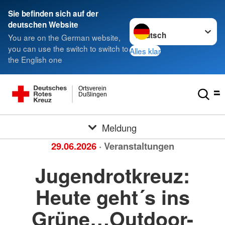
Sie befinden sich auf der
Sprache wechseln zu
deutschen Website
You are on the German website,
you can use the switch to switch to
Alles klar
the English one
Ortsverein
Dußlingen
Meldung
29.06.2026
· Veranstaltungen
Jugendrotkreuz:
Heute geht´s ins
Grüne…Outdoor-