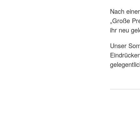
Nach eine
„Große Pre
ihr neu ge
Unser Somm
Eindrücken
gelegentli