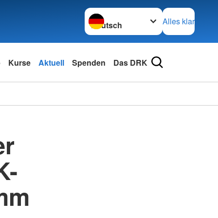
Sprache wechseln zu
Alles klar
e
Kurse
Aktuell
Spenden
Das DRK
er
K-
amm