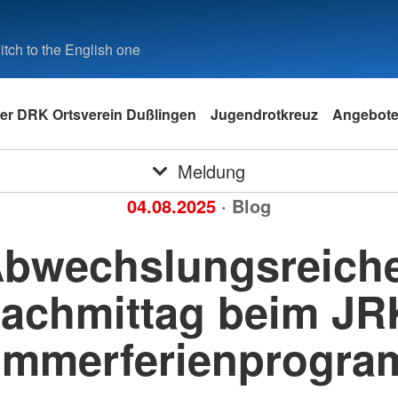
tch to the English one
er DRK Ortsverein Dußlingen
Jugendrotkreuz
Angebot
Meldung
04.08.2025
· Blog
bwechslungsreich
achmittag beim JR
mmerferienprogr