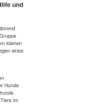
ilfe und
Während
e Gruppe
em kleinen
legen eines
en
er Hunde
ehunde.
 Tiere im