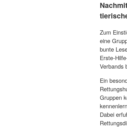
Nachmitt
tierisch
Zum Einsti
eine Grupp
bunte Lese
Erste-Hilf
Verbands b
Ein besond
Rettungshu
Gruppen ko
kennenlern
Dabei erfuh
Rettungsdie