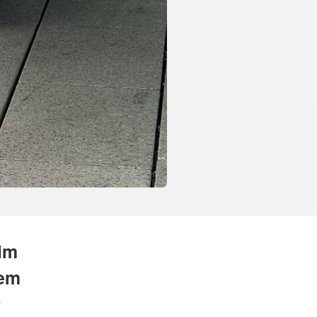
im
nem
r