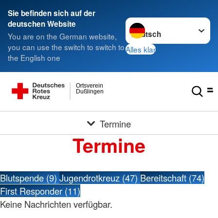
Sie befinden sich auf der
Sprache wechseln zu
deutschen Website
You are on the German website,
you can use the switch to switch to
Alles klar
the English one
Ortsverein
Dußlingen
Termine
Termine
Blutspende (9)
Jugendrotkreuz (47)
Bereitschaft (74)
First Responder (11)
Keine Nachrichten verfügbar.